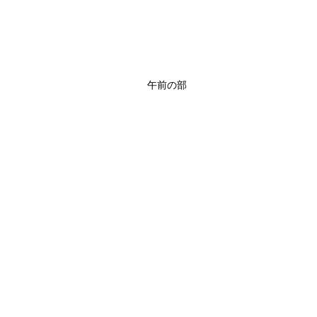
午前の部
定員8名
​電話申込み
出来ます