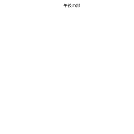
午後の部
定員7名
​電話申込み
出来ます