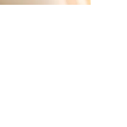
有限会社 フォーライフ
〒020-0024
岩手県盛岡市菜園2丁目2-2ルミエールビル１階
TEL.019-651-2656 FAX.019-624-2821
お問合せ